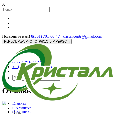
X
Позвоните нам!
8(351) 701-00-47
|
kristallcentr@gmail.com
РџРµСЂРµРєР»СЋС‡РёС‚СЊ РјРµРЅСЋ
8(351) 701-00-47
kristallcentr@gmail.com
Отзывы
Главная
О клинике
О клинике
Отзывы