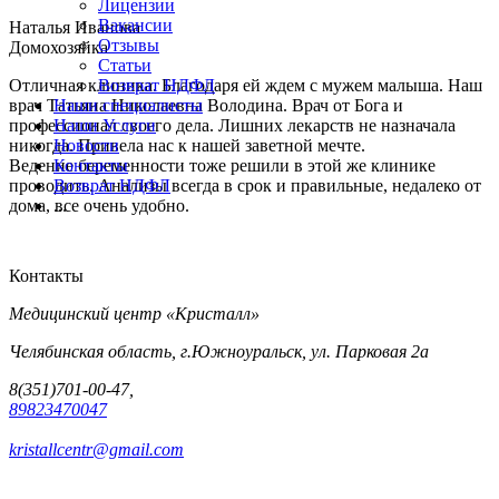
Лицензии
Вакансии
Наталья Иванова
Отзывы
Домохозяйка
Статьи
Отличная клиника. Благодаря ей ждем с мужем малыша. Наш
Возврат НДФЛ
врач Татьяна Николаевна Володина. Врач от Бога и
Наши специалисты
профессионал своего дела. Лишних лекарств не назначала
Наши Услуги
никогда. Привела нас к нашей заветной мечте.
Новости
Ведение беременности тоже решили в этой же клинике
Контакты
проводить. Анализы всегда в срок и правильные, недалеко от
Возврат НДФЛ
дома, все очень удобно.
...
Контакты
Медицинский центр «Кристалл»
Челябинская область, г.Южноуральск, ул. Парковая 2а
8(351)701-00-47,
89823470047
kristallcentr@gmail.com