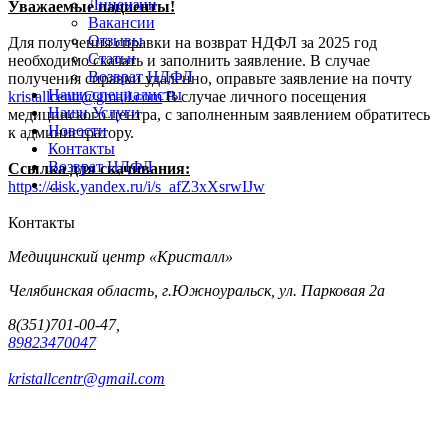
Лицензии
Уважаемые пациенты!
Вакансии
Отзывы
Для получения справки на возврат НДФЛ за 2025 год
Статьи
необходимо скачать и заполнить заявление. В случае
Возврат НДФЛ
получения справки удаленно, оправьте заявление на почту
Наши специалисты
kristallcentr@gmail.com
В случае личного посещения
Наши Услуги
медицинского центра, с заполненным заявлением обратитесь
Новости
к администратору.
Контакты
Возврат НДФЛ
Ссылка для скачивания:
...
https://disk.yandex.ru/i/s_afZ3xXsrwIJw
Контакты
Медицинский центр «Кристалл»
Челябинская область, г.Южноуральск, ул. Парковая 2а
8(351)701-00-47,
89823470047
kristallcentr@gmail.com