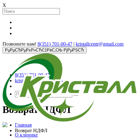
X
Позвоните нам!
8(351) 701-00-47
|
kristallcentr@gmail.com
РџРµСЂРµРєР»СЋС‡РёС‚СЊ РјРµРЅСЋ
8(351) 701-00-47
kristallcentr@gmail.com
Возврат НДФЛ
Главная
Возврат НДФЛ
О клинике