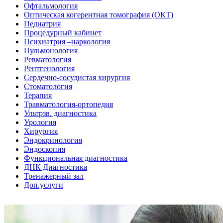
Офтальмология
Оптическая когерентная томография (ОКТ)
Педиатрия
Процедурный кабинет
Психиатрия –наркология
Пульмонология
Ревматология
Рентгенология
Сердечно-сосудистая хирургия
Стоматология
Терапия
Травматология-ортопедия
Ультрзв. диагностика
Урология
Хирургия
Эндокринология
Эндоскопия
Функциональная диагностика
ДНК Диагностика
Тренажерный зал
Доп.услуги