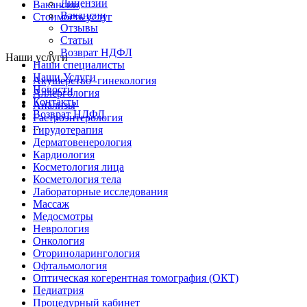
Лицензии
Вакансии
Вакансии
Стоимость услуг
Отзывы
Статьи
Возврат НДФЛ
Наши услуги
Наши специалисты
Наши Услуги
Акушерство -гинекология
Новости
Аллергология
Контакты
Анализы
Возврат НДФЛ
Гастроэнтерология
...
Гирудотерапия
Дерматовенерология
Кардиология
Косметология лица
Косметология тела
Лабораторные исследования
Массаж
Медосмотры
Неврология
Онкология
Оториноларингология
Офтальмология
Оптическая когерентная томография (ОКТ)
Педиатрия
Процедурный кабинет