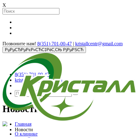
X
Позвоните нам!
8(351) 701-00-47
|
kristallcentr@gmail.com
РџРµСЂРµРєР»СЋС‡РёС‚СЊ РјРµРЅСЋ
8(351) 701-00-47
kristallcentr@gmail.com
Новости
Главная
Новости
О клинике