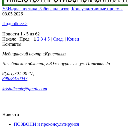
УЗИ-диагностика, Забор анализов, Консультативные приемы
08.05.2026
Подробнее >
Новости 1 - 5 из 62
Начало | Пред. |
1
2
3
4
5
|
След.
|
Конец
Контакты
Медицинский центр «Кристалл»
Челябинская область, г.Южноуральск, ул. Парковая 2а
8(351)701-00-47,
89823470047
kristallcentr@gmail.com
Новости
ПОЗВОНИ и проконсультируйся