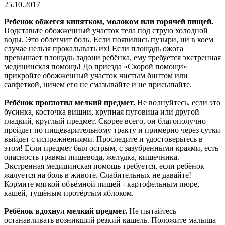
25.10.2017
Ребенок обжегся кипятком, молоком или горячей пищей.
Подставьте обожженный участок тела под струю холодной
воды. Это облегчит боль. Если появились пузыри, ни в коем
случае нельзя прокалывать их! Если площадь ожога
превышает площадь ладони ребёнка, ему требуется экстренная
медицинская помощь! До приезда «Скорой помощи»
прикройте обожженный участок чистым бинтом или
салфеткой, ничем его не смазывайте и не присыпайте.
Ребёнок проглотил мелкий предмет.
Не волнуйтесь, если это
бусинка, косточка вишни, крупная пуговица или другой
гладкий, круглый предмет. Скорее всего, он благополучно
пройдет по пищеварительному тракту и примерно через сутки
выйдет с испражнениями. Проследите и удостоверьтесь в
этом! Если предмет был острым, с зазубренными краями, есть
опасность травмы пищевода, желудка, кишечника.
Экстренная медицинская помощь требуется, если ребёнок
жалуется на боль в животе. Слабительных не давайте!
Кормите мягкой объёмной пищей - картофельным пюре,
кашей, тушёным протёртым яблоком.
Ребёнок вдохнул мелкий предмет.
Не пытайтесь
останавливать возникший резкий кашель. Положите малыша