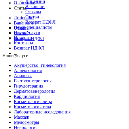
Лицензии
О клинике
Вакансии
Статьи
Отзывы
Статьи
Лицензии
Возврат НДФЛ
Вакансии
Наши специалисты
Отзывы
Наши Услуги
Статьи
Новости
Возврат НДФЛ
Контакты
Возврат НДФЛ
...
Наши услуги
Акушерство -гинекология
Аллергология
Анализы
Гастроэнтерология
Гирудотерапия
Дерматовенерология
Кардиология
Косметология лица
Косметология тела
Лабораторные исследования
Массаж
Медосмотры
Неврология