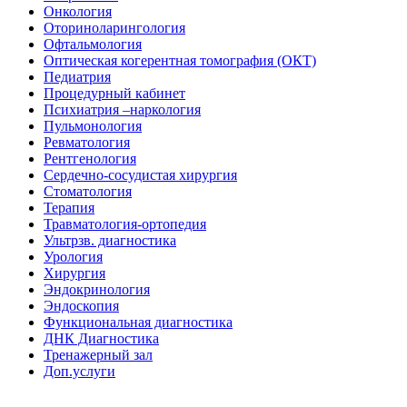
Онкология
Оториноларингология
Офтальмология
Оптическая когерентная томография (ОКТ)
Педиатрия
Процедурный кабинет
Психиатрия –наркология
Пульмонология
Ревматология
Рентгенология
Сердечно-сосудистая хирургия
Стоматология
Терапия
Травматология-ортопедия
Ультрзв. диагностика
Урология
Хирургия
Эндокринология
Эндоскопия
Функциональная диагностика
ДНК Диагностика
Тренажерный зал
Доп.услуги