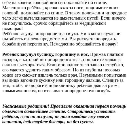
себе на колени головой вниз и похлопайте по спине.
Маленького ребёнка, крепко взяв за ноги, поднимите вниз
головой, похлопайте по спине. В таком положении инородное
тело легче выталкивается из дыхательных путей. Если ничего
не получилось, срочно обращайтесь за медицинской
помощью!
Ребёнок засунул инородное тело в ухо. Ни в коем случае не
пытайтесь извлечь предмет сами. Вы рискуете повредить
барабанную перепонку. Немедленно обращайтесь к врачу!
Ребёнок засунул бусинку, горошину в нос.
Прижав платком
ноздрю, в которой нет инородного тела, попросите малыша
сильно высморкаться. Если инородное тело зашло неглубоко,
его удастся удалить таким образом. Но из глубины носовых
ходов его сможет извлечь только врач. Неумелыми попытками
вы лишь загоните бусинку или горошину дальше. Следите за
тем, чтобы по дороге в поликлинику ребёнок дышал ртом:
«шмыгая» носом, он втягивает инородное тело вглубь.
Уважаемые родители! Правильно оказанная первая помощь
облегчает дальнейшее лечение. Старайтесь успокоить
ребёнка, если он испуган, не показывайте ему своего
волнения, действуйте быстро, но без суеты.