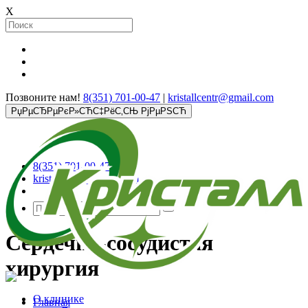
X
Позвоните нам!
8(351) 701-00-47
|
kristallcentr@gmail.com
РџРµСЂРµРєР»СЋС‡РёС‚СЊ РјРµРЅСЋ
8(351) 701-00-47
kristallcentr@gmail.com
Сердечно-сосудистая
хирургия
О клинике
Главная