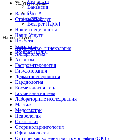
Лицензии
Услуги и цены
Вакансии
Отзывы
Вакансии
Статьи
Стоимость услуг
Возврат НДФЛ
Наши специалисты
Наши Услуги
Наши услуги
Новости
Контакты
Акушерство -гинекология
Возврат НДФЛ
Аллергология
...
Анализы
Гастроэнтерология
Гирудотерапия
Дерматовенерология
Кардиология
Косметология лица
Косметология тела
Лабораторные исследования
Массаж
Медосмотры
Неврология
Онкология
Оториноларингология
Офтальмология
Оптическая когерентная томография (ОКТ)