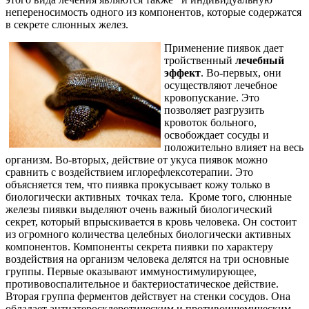
непереносимость одного из компонентов, которые содержатся
в секрете слюнных желез.
Применение пиявок дает
тройственный
лечебный
эффект
. Во-первых, они
осуществляют лечебное
кровопускание. Это
позволяет разгрузить
кровоток больного,
освобождает сосуды и
положительно влияет на весь
организм. Во-вторых, действие от укуса пиявок можно
сравнить с воздействием иглорефлексотерапии. Это
объясняется тем, что пиявка прокусывает кожу только в
биологически активных точках тела. Кроме того, слюнные
железы пиявки выделяют очень важный биологический
секрет, который впрыскивается в кровь человека. Он состоит
из огромного количества целебных биологически активных
компонентов. Компоненты секрета пиявки по характеру
воздействия на организм человека делятся на три основные
группы. Первые оказывают иммуностимулирующее,
противовоспалительное и бактериостатическое действие.
Вторая группа ферментов действует на стенки сосудов. Она
обладает антиатеросклеротическим и противоишемическим