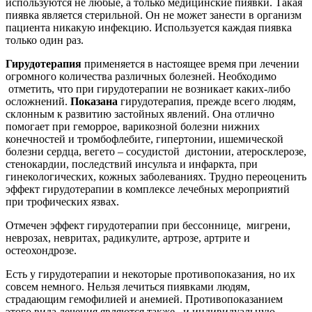
используются не любые, а только медицинские пиявки. Такая
пиявка является стерильной. Он не может занести в организм
пациента никакую инфекцию. Используется каждая пиявка
только один раз.
Гирудотерапия
применяется в настоящее время при лечении
огромного количества различных болезней. Необходимо
отметить, что при гирудотерапии не возникает каких-либо
осложнений.
Показана
гирудотерапия, прежде всего людям,
склонным к развитию застойных явлений. Она отлично
помогает при геморрое, варикозной болезни нижних
конечностей и тромбофлебите, гипертонии, ишемической
болезни сердца, вегето – сосудистой дистонии, атеросклерозе,
стенокардии, последствий инсульта и инфаркта, при
гинекологических, кожных заболеваниях. Трудно переоценить
эффект гирудотерапии в комплексе лечебных мероприятий
при трофических язвах.
Отмечен эффект гирудотерапии при бессоннице, мигрени,
неврозах, невритах, радикулите, артрозе, артрите и
остеохондрозе.
Есть у гирудотерапии и некоторые противопоказания, но их
совсем немного. Нельзя лечиться пиявками людям,
страдающим гемофилией и анемией. Противопоказанием
этого вида лечения являются также и индивидуальную