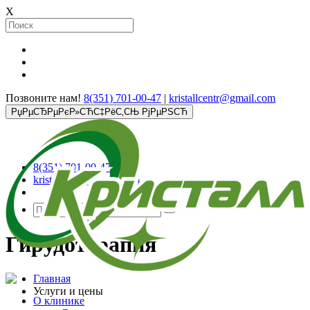
X
Позвоните нам!
8(351) 701-00-47
|
kristallcentr@gmail.com
РџРµСЂРµРєР»СЋС‡РёС‚СЊ РјРµРЅСЋ
8(351) 701-00-47
kristallcentr@gmail.com
Гирудотерапия
Главная
Услуги и цены
О клинике