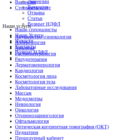
Лицензии
Вакансии
Вакансии
Стоимость услуг
Отзывы
Статьи
Возврат НДФЛ
Наши услуги
Наши специалисты
Наши Услуги
Акушерство -гинекология
Новости
Аллергология
Контакты
Анализы
Возврат НДФЛ
Гастроэнтерология
...
Гирудотерапия
Дерматовенерология
Кардиология
Косметология лица
Косметология тела
Лабораторные исследования
Массаж
Медосмотры
Неврология
Онкология
Оториноларингология
Офтальмология
Оптическая когерентная томография (ОКТ)
Педиатрия
Процедурный кабинет