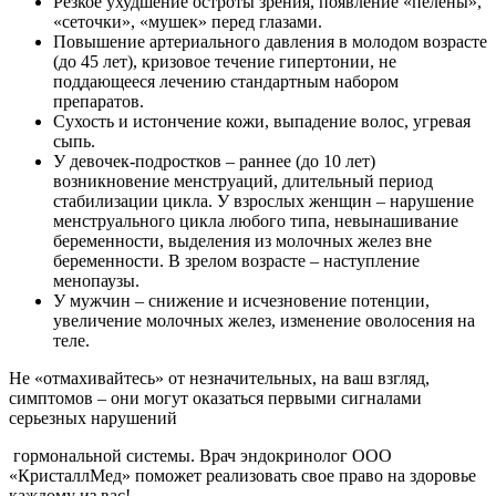
Резкое ухудшение остроты зрения, появление «пелены»,
«сеточки», «мушек» перед глазами.
Повышение артериального давления в молодом возрасте
(до 45 лет), кризовое течение гипертонии, не
поддающееся лечению стандартным набором
препаратов.
Сухость и истончение кожи, выпадение волос, угревая
сыпь.
У девочек-подростков – раннее (до 10 лет)
возникновение менструаций, длительный период
стабилизации цикла. У взрослых женщин – нарушение
менструального цикла любого типа, невынашивание
беременности, выделения из молочных желез вне
беременности. В зрелом возрасте – наступление
менопаузы.
У мужчин – снижение и исчезновение потенции,
увеличение молочных желез, изменение оволосения на
теле.
Не «отмахивайтесь» от незначительных, на ваш взгляд,
симптомов – они могут оказаться первыми сигналами
серьезных нарушений
гормональной системы. Врач эндокринолог ООО
«КристаллМед» поможет реализовать свое право на здоровье
каждому из вас!