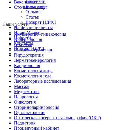
Лицензии
Вакансии
Вакансии
Стоимость услуг
Отзывы
Статьи
Возврат НДФЛ
Наши услуги
Наши специалисты
Наши Услуги
Акушерство -гинекология
Новости
Аллергология
Контакты
Анализы
Возврат НДФЛ
Гастроэнтерология
...
Гирудотерапия
Дерматовенерология
Кардиология
Косметология лица
Косметология тела
Лабораторные исследования
Массаж
Медосмотры
Неврология
Онкология
Оториноларингология
Офтальмология
Оптическая когерентная томография (ОКТ)
Педиатрия
Процедурный кабинет