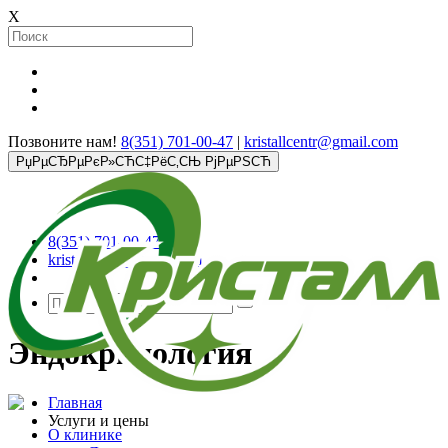
X
Позвоните нам!
8(351) 701-00-47
|
kristallcentr@gmail.com
РџРµСЂРµРєР»СЋС‡РёС‚СЊ РјРµРЅСЋ
8(351) 701-00-47
kristallcentr@gmail.com
Эндокринология
Главная
Услуги и цены
О клинике