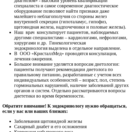
диагнозом» - высокий уровень квалификации
специалиста и самое современное диагностическое
оборудование позволяют найти признаки даже
малейшего неблагополучия со стороны желез
внутренней секреции (гипоталамус, гипофиз,
щитовидная железа, надпочечники и половые железы).
Наш врач консультирует пациентов, наблюдаемых
другими специалистами – кардиологами, нефрологами,
хирургами и др. Гинекологическая
эндокринология выделена в отдельное направление.
В ООО «КристаллМед» проводятся консультация,
лечения ожирения.
Большое внимание уделяется вопросам диетологии:
пациенты получают рекомендации диетолога по
правильному питанию, разработанные с учетом всех
индивидуальных особенностей – возраст, пол, степень
гормональных нарушений, наличие заболеваний других
органов и систем. Отдельно рассматриваются вопросы
диететики во время беременности.
Обратите внимание! К эндокринологу нужно обращаться,
если у вас или ваших близких:
Заболевания щитовидной железы
Сахарный диабет и его осложнения
Коррекция избыточного веса