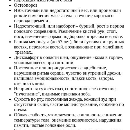
Остеопороз
Избыточный или недостаточный вес, или произошли
резкие изменения массы тела в течение короткого
периода времени.
Недостаточный, или наоборот – бурный, рост в период
полового созревания. Увеличение кистей рук, стоп,
носа, изменение формы подбородка в зрелом возрасте.
Ранняя менопауза (до 53 лет), боли суставах и крупных
костях, переломы костей, возникающие при малейших
травмах..
Дискомфорт в области шеи, ощущение «кома в горле»,
усиливающееся при глотании.
Постоянное или периодическое сердцебиение,
нарушения ритма сердца, чувство внутренней дрожи,
излишняя эмоциональность, плаксивость, запоры,
отечность лица.
Неприятная сухость глаз, спонтанное слезотечение,
"пучеглазие", видимые признаки зоба.
Сухость во рту, постоянная жажда, кожный зуд при
отсутствии сыпи, частое мочеиспускание, особенно по
ночам.
Общая слабость, утомляемость, сонливость, снижение
температуры тела, онемение конечностей, нарушения
памяти, частые головные боли.