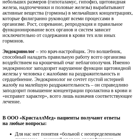
небольших размеров (гипоталамус, гипофиз, щитовидная
железа, надпочечники и половые железы) вырабатывают
активные вещества (гормоны) в мельчайших концентрациях,
которые филигранно руководят всеми процессами в
организме. Рост, созревание, репродукция и правильное
функционирование всех органов и систем зависит
исключительно от содержания в крови тех или иных
гормонов.
Эндокринолог
– это врач-настройщик. Это волшебник,
способный наладить правильную работу всего организма
воздействием на крошечный очаг неблагополучия. Именно
эндокринолог заподозрит нарушение функции щитовидной
железы у человека с жалобами на раздражительность и
сердцебиение. Эндокринолог не сочтет пустой истерией
жалобу на малейшую раздражительность – он справедливо
заподозрит повышение концентрации пролактина в крови и
«исправит характер», всего лишь назначив соответствующее
лечение.
В ООО «КристаллМед» пациенты получают ответы
на любые вопросы:
Для нас нет понятия «больной с неопределенным