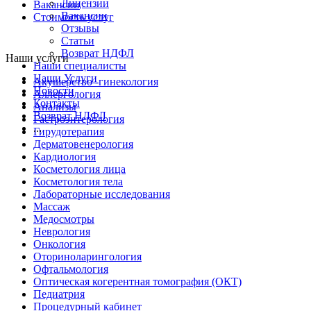
Лицензии
Вакансии
Вакансии
Стоимость услуг
Отзывы
Статьи
Возврат НДФЛ
Наши услуги
Наши специалисты
Наши Услуги
Акушерство -гинекология
Новости
Аллергология
Контакты
Анализы
Возврат НДФЛ
Гастроэнтерология
...
Гирудотерапия
Дерматовенерология
Кардиология
Косметология лица
Косметология тела
Лабораторные исследования
Массаж
Медосмотры
Неврология
Онкология
Оториноларингология
Офтальмология
Оптическая когерентная томография (ОКТ)
Педиатрия
Процедурный кабинет