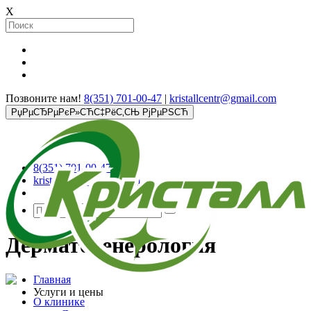
X
Позвоните нам!
8(351) 701-00-47
|
kristallcentr@gmail.com
РџРµСЂРµРєР»СЋС‡РёС‚СЊ РјРµРЅСЋ
8(351) 701-00-47
kristallcentr@gmail.com
Дерматовенерология
Главная
Услуги и цены
О клинике