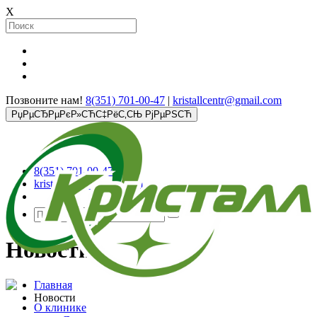
X
Позвоните нам!
8(351) 701-00-47
|
kristallcentr@gmail.com
РџРµСЂРµРєР»СЋС‡РёС‚СЊ РјРµРЅСЋ
8(351) 701-00-47
kristallcentr@gmail.com
Новости
Главная
Новости
О клинике