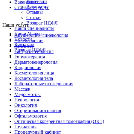
Лицензии
Вакансии
Вакансии
Стоимость услуг
Отзывы
Статьи
Возврат НДФЛ
Наши услуги
Наши специалисты
Наши Услуги
Акушерство -гинекология
Новости
Аллергология
Контакты
Анализы
Возврат НДФЛ
Гастроэнтерология
...
Гирудотерапия
Дерматовенерология
Кардиология
Косметология лица
Косметология тела
Лабораторные исследования
Массаж
Медосмотры
Неврология
Онкология
Оториноларингология
Офтальмология
Оптическая когерентная томография (ОКТ)
Педиатрия
Процедурный кабинет