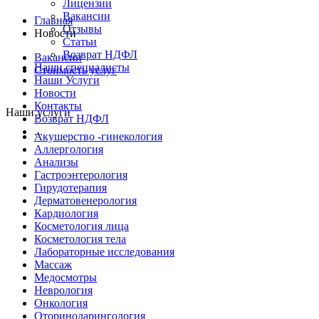
Лицензии
Вакансии
Главная
Отзывы
Новости
Статьи
Возврат НДФЛ
Вакансии
Наши специалисты
Стоимость услуг
Наши Услуги
Новости
Контакты
Наши услуги
Возврат НДФЛ
...
Акушерство -гинекология
Аллергология
Анализы
Гастроэнтерология
Гирудотерапия
Дерматовенерология
Кардиология
Косметология лица
Косметология тела
Лабораторные исследования
Массаж
Медосмотры
Неврология
Онкология
Оториноларингология