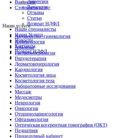
Лицензии
Вакансии
Вакансии
Стоимость услуг
Отзывы
Статьи
Возврат НДФЛ
Наши услуги
Наши специалисты
Наши Услуги
Акушерство -гинекология
Новости
Аллергология
Контакты
Анализы
Возврат НДФЛ
Гастроэнтерология
...
Гирудотерапия
Дерматовенерология
Кардиология
Косметология лица
Косметология тела
Лабораторные исследования
Массаж
Медосмотры
Неврология
Онкология
Оториноларингология
Офтальмология
Оптическая когерентная томография (ОКТ)
Педиатрия
Процедурный кабинет