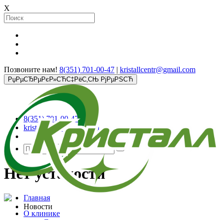
X
Позвоните нам!
8(351) 701-00-47
|
kristallcentr@gmail.com
РџРµСЂРµРєР»СЋС‡РёС‚СЊ РјРµРЅСЋ
8(351) 701-00-47
kristallcentr@gmail.com
Нет усталости
Главная
Новости
О клинике