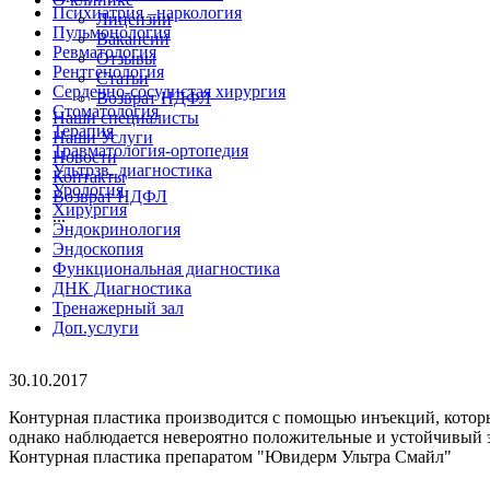
Психиатрия –наркология
Лицензии
Пульмонология
Вакансии
Ревматология
Отзывы
Рентгенология
Статьи
Сердечно-сосудистая хирургия
Возврат НДФЛ
Стоматология
Наши специалисты
Терапия
Наши Услуги
Травматология-ортопедия
Новости
Ультрзв. диагностика
Контакты
Урология
Возврат НДФЛ
Хирургия
...
Эндокринология
Эндоскопия
Функциональная диагностика
ДНК Диагностика
Тренажерный зал
Доп.услуги
30.10.2017
Контурная пластика производится с помощью инъекций, котор
однако наблюдается невероятно положительные и устойчивый эф
Контурная пластика препаратом "Ювидерм Ультра Смайл"