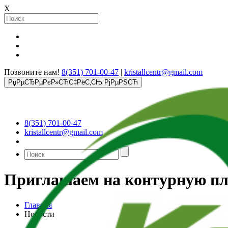
X
Позвоните нам!
8(351) 701-00-47
|
kristallcentr@gmail.com
РџРµСЂРµРєР»СЋС‡РёС‚СЊ РјРµРЅСЋ
8(351) 701-00-47
kristallcentr@gmail.com
Приглашаем на контурную п
Главная
Новости