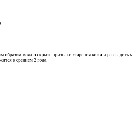
а
им образом можно скрыть признаки старения кожи и разгладит
ится в среднем 2 года.