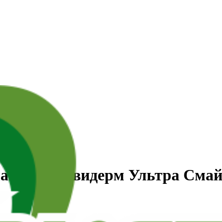
латику "Ювидерм Ультра Сма