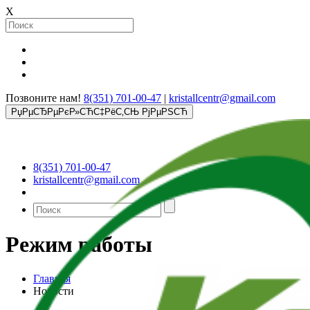
X
Позвоните нам!
8(351) 701-00-47
|
kristallcentr@gmail.com
РџРµСЂРµРєР»СЋС‡РёС‚СЊ РјРµРЅСЋ
8(351) 701-00-47
kristallcentr@gmail.com
Режим работы
Главная
Новости