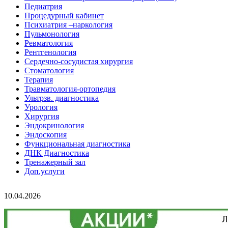
Педиатрия
Процедурный кабинет
Психиатрия –наркология
Пульмонология
Ревматология
Рентгенология
Сердечно-сосудистая хирургия
Стоматология
Терапия
Травматология-ортопедия
Ультрзв. диагностика
Урология
Хирургия
Эндокринология
Эндоскопия
Функциональная диагностика
ДНК Диагностика
Тренажерный зал
Доп.услуги
10.04.2026