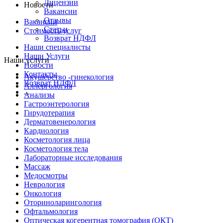
Лицензии
Новости
Вакансии
Отзывы
Вакансии
Статьи
Стоимость услуг
Возврат НДФЛ
Наши специалисты
Наши Услуги
Наши услуги
Новости
Контакты
Акушерство -гинекология
Возврат НДФЛ
Аллергология
...
Анализы
Гастроэнтерология
Гирудотерапия
Дерматовенерология
Кардиология
Косметология лица
Косметология тела
Лабораторные исследования
Массаж
Медосмотры
Неврология
Онкология
Оториноларингология
Офтальмология
Оптическая когерентная томография (ОКТ)