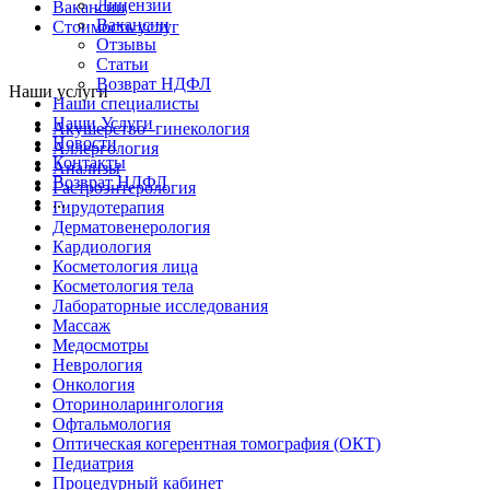
Лицензии
Вакансии
Вакансии
Стоимость услуг
Отзывы
Статьи
Возврат НДФЛ
Наши услуги
Наши специалисты
Наши Услуги
Акушерство -гинекология
Новости
Аллергология
Контакты
Анализы
Возврат НДФЛ
Гастроэнтерология
...
Гирудотерапия
Дерматовенерология
Кардиология
Косметология лица
Косметология тела
Лабораторные исследования
Массаж
Медосмотры
Неврология
Онкология
Оториноларингология
Офтальмология
Оптическая когерентная томография (ОКТ)
Педиатрия
Процедурный кабинет