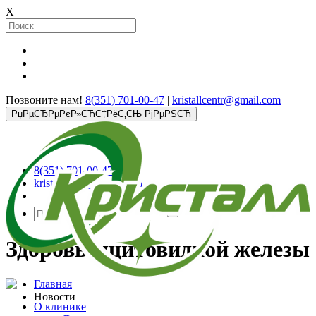
X
Позвоните нам!
8(351) 701-00-47
|
kristallcentr@gmail.com
РџРµСЂРµРєР»СЋС‡РёС‚СЊ РјРµРЅСЋ
8(351) 701-00-47
kristallcentr@gmail.com
Здоровье щитовидной железы
Главная
Новости
О клинике