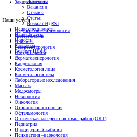
Лицензии
Заказать звонок
Вакансии
Отзывы
Статьи
Наши услуги
Возврат НДФЛ
Наши специалисты
Акушерство -гинекология
Наши Услуги
Аллергология
Новости
Анализы
Контакты
Гастроэнтерология
Возврат НДФЛ
Гирудотерапия
...
Дерматовенерология
Кардиология
Косметология лица
Косметология тела
Лабораторные исследования
Массаж
Медосмотры
Неврология
Онкология
Оториноларингология
Офтальмология
Оптическая когерентная томография (ОКТ)
Педиатрия
Процедурный кабинет
Психиатрия –наркология