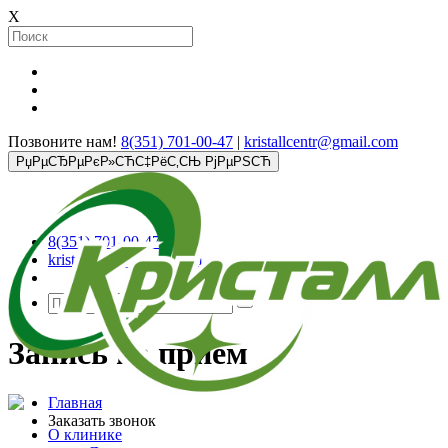
X
Позвоните нам!
8(351) 701-00-47
|
kristallcentr@gmail.com
РџРµСЂРµРєР»СЋС‡РёС‚СЊ РјРµРЅСЋ
8(351) 701-00-47
kristallcentr@gmail.com
Запись на прием
Главная
Заказать звонок
О клинике