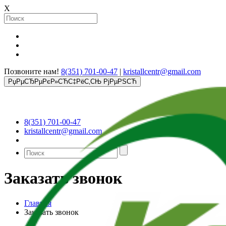
X
Позвоните нам!
8(351) 701-00-47
|
kristallcentr@gmail.com
РџРµСЂРµРєР»СЋС‡РёС‚СЊ РјРµРЅСЋ
8(351) 701-00-47
kristallcentr@gmail.com
Заказать звонок
Главная
Заказать звонок