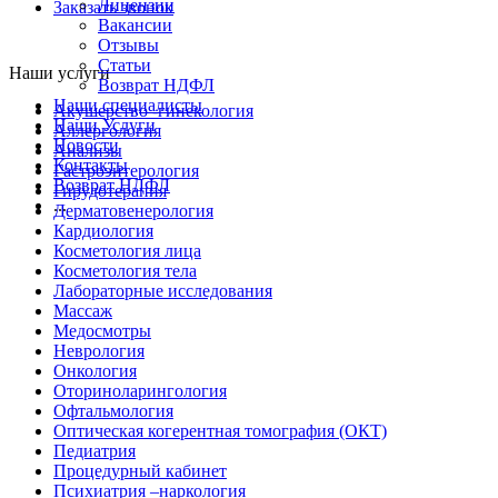
Лицензии
Заказать звонок
Вакансии
Отзывы
Статьи
Наши услуги
Возврат НДФЛ
Наши специалисты
Акушерство -гинекология
Наши Услуги
Аллергология
Новости
Анализы
Контакты
Гастроэнтерология
Возврат НДФЛ
Гирудотерапия
...
Дерматовенерология
Кардиология
Косметология лица
Косметология тела
Лабораторные исследования
Массаж
Медосмотры
Неврология
Онкология
Оториноларингология
Офтальмология
Оптическая когерентная томография (ОКТ)
Педиатрия
Процедурный кабинет
Психиатрия –наркология