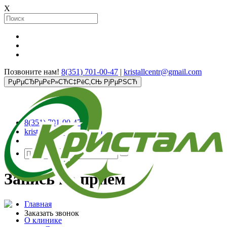
X
Позвоните нам!
8(351) 701-00-47
|
kristallcentr@gmail.com
РџРµСЂРµРєР»СЋС‡РёС‚СЊ РјРµРЅСЋ
8(351) 701-00-47
kristallcentr@gmail.com
Запись на прием
Главная
Заказать звонок
О клинике