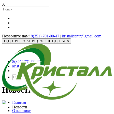
X
Позвоните нам!
8(351) 701-00-47
|
kristallcentr@gmail.com
РџРµСЂРµРєР»СЋС‡РёС‚СЊ РјРµРЅСЋ
8(351) 701-00-47
kristallcentr@gmail.com
Новости
Главная
Новости
О клинике