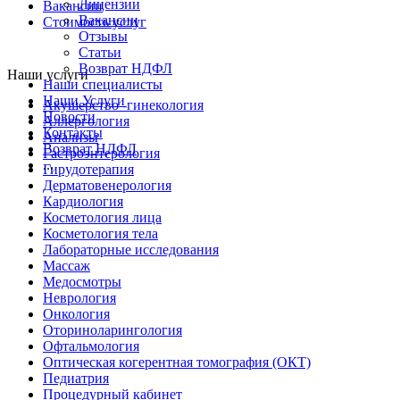
Лицензии
Вакансии
Вакансии
Стоимость услуг
Отзывы
Статьи
Возврат НДФЛ
Наши услуги
Наши специалисты
Наши Услуги
Акушерство -гинекология
Новости
Аллергология
Контакты
Анализы
Возврат НДФЛ
Гастроэнтерология
...
Гирудотерапия
Дерматовенерология
Кардиология
Косметология лица
Косметология тела
Лабораторные исследования
Массаж
Медосмотры
Неврология
Онкология
Оториноларингология
Офтальмология
Оптическая когерентная томография (ОКТ)
Педиатрия
Процедурный кабинет