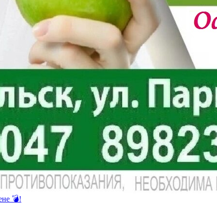
не 💣!