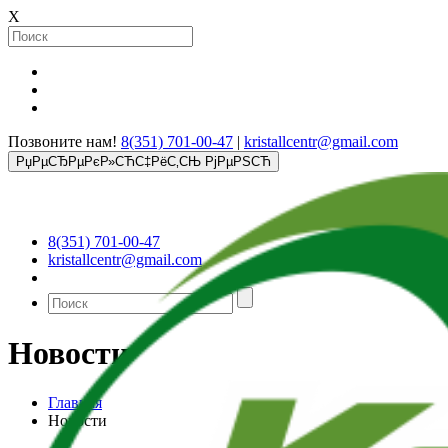
X
Позвоните нам!
8(351) 701-00-47
|
kristallcentr@gmail.com
РџРµСЂРµРєР»СЋС‡РёС‚СЊ РјРµРЅСЋ
8(351) 701-00-47
kristallcentr@gmail.com
Новости
Главная
Новости